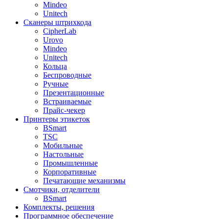
Mindeo
Unitech
Сканеры штрихкода
CipherLab
Urovo
Mindeo
Unitech
Кольца
Беспроводные
Ручные
Презентационные
Встраиваемые
Прайс-чекер
Принтеры этикеток
BSmart
TSC
Мобильные
Настольные
Промышленные
Корпоративные
Печатающие механизмы
Смотчики, отделители
BSmart
Комплекты, решения
Программное обеспечение